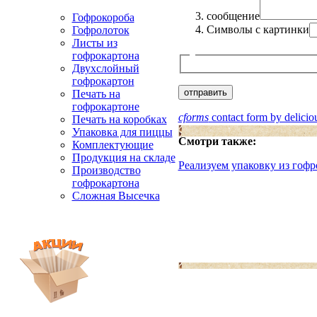
сообщение
Гофрокороба
Символы с картинки
Гофролоток
Листы из
гофрокартона
Двухслойный
гофрокартон
Печать на
гофрокартоне
cforms
contact form by delicio
Печать на коробках
Упаковка для пиццы
Смотри также:
Комплектующие
Продукция на складе
Реализуем упаковку из гофр
Производство
гофрокартона
Сложная Высечка