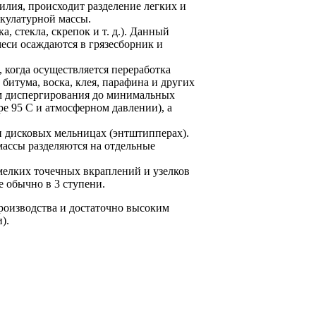
лия, происходит разделение легких и
акулатурной массы.
, стекла, скрепок и т. д.). Данный
меси осаждаются в грязесборник и
, когда осуществляется переработка
битума, воска, клея, парафина и других
ом диспергирования до минимальных
е 95 С и атмосферном давлении), а
и дисковых мельницах (энтштипперах).
массы разделяются на отдельные
мелких точечных вкраплений и узелков
 обычно в 3 ступени.
роизводства и достаточно высоким
).