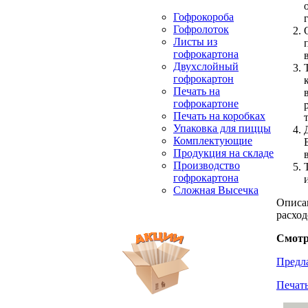
Гофрокороба
Гофролоток
Листы из
гофрокартона
Двухслойный
гофрокартон
Печать на
гофрокартоне
Печать на коробках
Упаковка для пиццы
Комплектующие
Продукция на складе
Производство
гофрокартона
Сложная Высечка
Описан
расход
Смотр
Предл
Печать