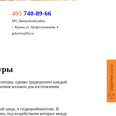
495
740-89-66
МО, Дмитровский район,
г. Яхрома, ул. Профессиональная, 4
gofra-box@list.ru
туры
улатуры, однако традиционно каждый
оричное волокно для изготовления
й среде, в гидроразбивателях. В
оки, под воздействием которых между