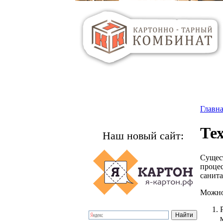
Главн
Те
Наш новый сайт:
Сущес
процес
санита
Можно