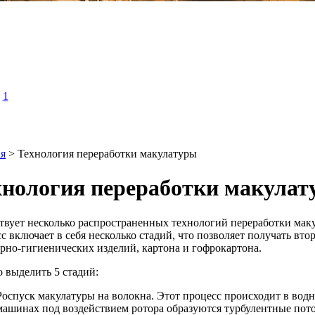
1
ая
> Технология переработки макулатуры
хнология переработки макула
твует несколько распространенных технологий переработки мак
с включает в себя несколько стадий, что позволяет получать вт
рно-гигиенических изделий, картона и гофрокартона.
 выделить 5 стадий:
Роспуск макулатуры на волокна. Этот процесс происходит в водно
машинах под воздействием ротора образуются турбулентные пот