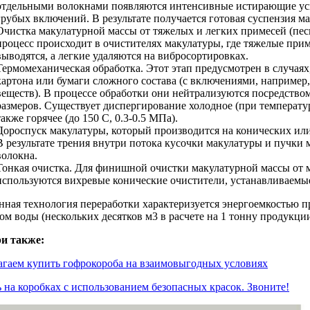
отдельными волокнами появляются интенсивные истирающие уси
грубых включений. В результате получается готовая суспензия м
Очистка макулатурной массы от тяжелых и легких примесей (песка
процесс происходит в очистителях макулатуры, где тяжелые при
выводятся, а легкие удаляются на вибросортировках.
Термомеханическая обработка. Этот этап предусмотрен в случаях
картона или бумаги сложного состава (с включениями, например, 
веществ). В процессе обработки они нейтрализуются посредств
размеров. Существует диспергирование холодное (при температур
также горячее (до 150 С, 0.3-0.5 МПа).
Дороспуск макулатуры, который производится на конических ил
В результате трения внутри потока кусочки макулатуры и пучки 
волокна.
Тонкая очистка. Для финишной очистки макулатурной массы от 
используются вихревые конические очистители, устанавливаемые
ная технология переработки характеризуется энергоемкостью п
ом воды (нескольких десятков м3 в расчете на 1 тонну продукции
и также:
агаем купить гофрокороба на взаимовыгодных условиях
 на коробках с использованием безопасных красок. Звоните!